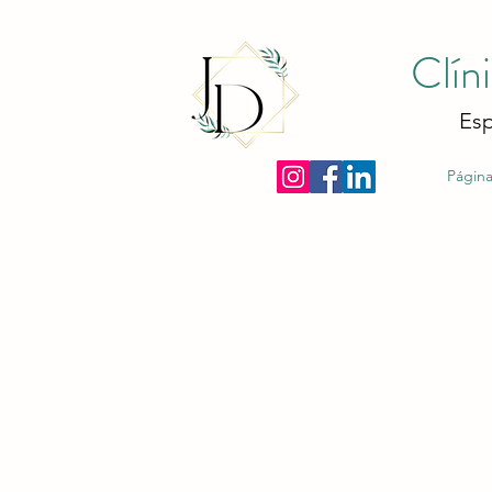
Clín
Esp
Página 