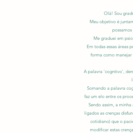
Olá! Sou grad
Meu objetivo é juntam
possamos j
Me graduei em psico
Em todas essas áreas p
forma como manejar a
A palavra 'cogntivo', den
Somando a palavra cog
faz um elo entre os pr
Sendo assim, a minha 
ligados as crenças disfu
cotidiano) que o paci
modificar estas crenç