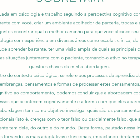
uada em psicologia e trabalho seguindo a perspectiva cognitivo c
ente com você, criar um ambiente acolhedor de parceria, trocas e
untos encontrar qual o melhor caminho para que você alcance seus
logia com experiência em diversas áreas como escolar, clínica, do
ude aprender bastante, ter uma visão ampla de quais as principais 
s situações juntamente com o paciente, tornando-o ativo no terap
questões chaves da minha abordagem.
tro do contexto psicológico, se refere aos processos de aprendizado
lembranças, pensamentos e formas de processar estes pensamentos
nitivo ao comportamento, podemos concluir que a abordagem co
ocessos que acontecem cognitivamente e a forma com que eles apa
abordagem tem como objetivo investigar quais são os pensamentos
ncionais (isto é, crenças com o teor falso ou parcialmente falso, que
ente tem dele, do outro e do mundo. Desta forma, pautado nessa in
as tornando-as mais adaptativas e funcionais, impactando diretam