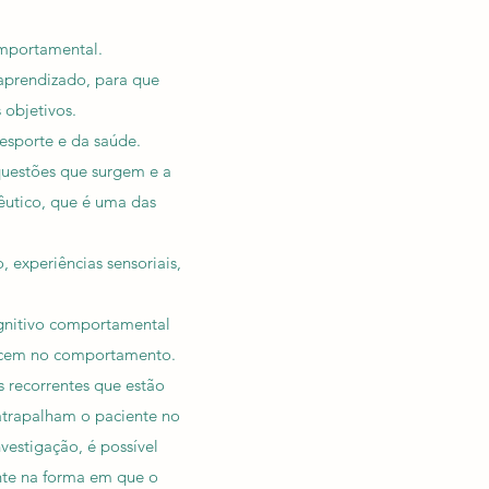
omportamental.
 aprendizado, para que
 objetivos.
 esporte e da saúde.
questões que surgem e a
êutico, que é uma das
, experiências sensoriais,
.
gnitivo comportamental
recem no comportamento.
 recorrentes que estão
 atrapalham o paciente no
vestigação, é possível
ente na forma em que o